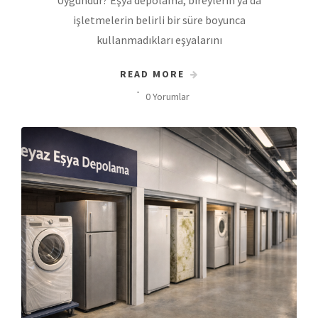
işletmelerin belirli bir süre boyunca
kullanmadıkları eşyalarını
READ MORE
0 Yorumlar