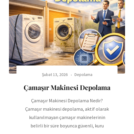
Şubat 13, 2026
Depolama
Çamaşır Makinesi Depolama
Çamaşır Makinesi Depolama Nedir?
Çamaşır makinesi depolama, aktif olarak
kullanılmayan çamaşır makinelerinin
belirli bir süre boyunca güvenli, kuru