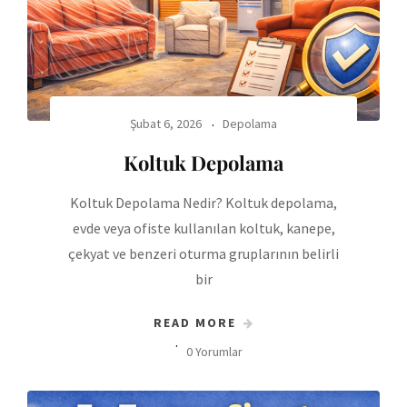
Şubat 6, 2026
Depolama
Koltuk Depolama
Koltuk Depolama Nedir? Koltuk depolama,
evde veya ofiste kullanılan koltuk, kanepe,
çekyat ve benzeri oturma gruplarının belirli
bir
READ MORE
0 Yorumlar