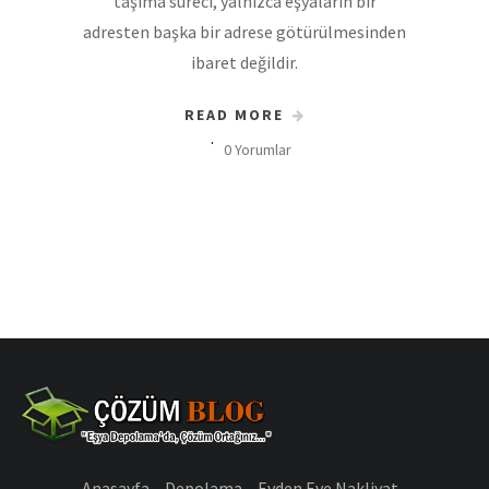
taşıma süreci, yalnızca eşyaların bir
adresten başka bir adrese götürülmesinden
ibaret değildir.
READ MORE
0 Yorumlar
Anasayfa
Depolama
Evden Eve Nakliyat