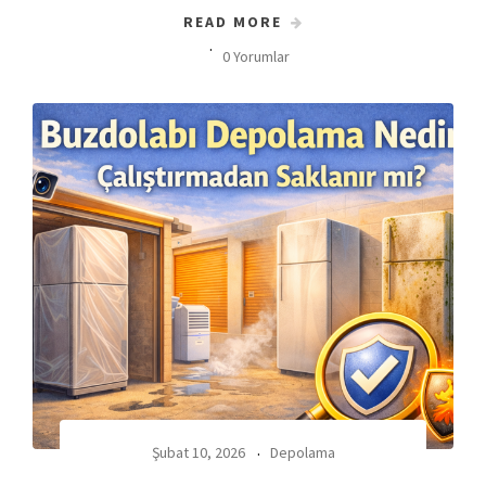
READ MORE
0 Yorumlar
Şubat 10, 2026
Depolama