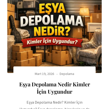
Mart 19, 2026
Depolama
Eşya Depolama Nedir Kimler
İçin Uygundur
Eşya Depolama Nedir? Kimler İçin
Uygundur? Eşya depolama, bireylerin ya da