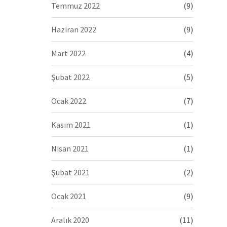
Temmuz 2022
(9)
Haziran 2022
(9)
Mart 2022
(4)
Şubat 2022
(5)
Ocak 2022
(7)
Kasım 2021
(1)
Nisan 2021
(1)
Şubat 2021
(2)
Ocak 2021
(9)
Aralık 2020
(11)