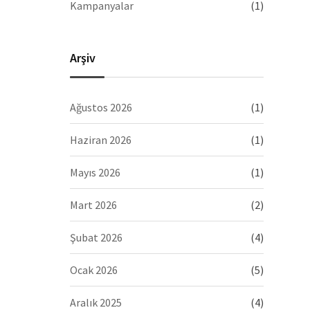
Kampanyalar
(1)
Arşiv
Ağustos 2026
(1)
Haziran 2026
(1)
Mayıs 2026
(1)
Mart 2026
(2)
Şubat 2026
(4)
Ocak 2026
(5)
Aralık 2025
(4)