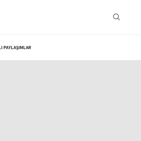
I PAYLAŞIMLAR