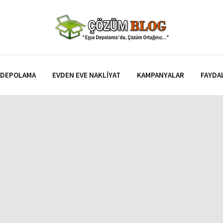
DEPOLAMA
EVDEN EVE NAKLIYAT
KAMPANYALAR
FAYDAL