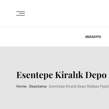
Skip
to
content
ANASAYFA
Esentepe Kiralık Depo
Home
-
Depolama
-
Esentepe Kiralık Depo Dükkan Fiyatl