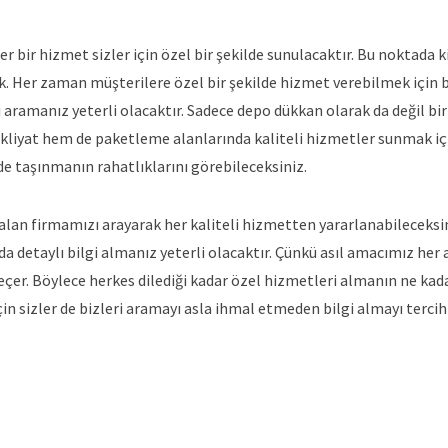
er bir hizmet sizler için özel bir şekilde sunulacaktır. Bu noktada 
ek. Her zaman müşterilere özel bir şekilde hizmet verebilmek için 
i aramanız yeterli olacaktır. Sadece depo dükkan olarak da değil bi
akliyat hem de paketleme alanlarında kaliteli hizmetler sunmak iç
de taşınmanın rahatlıklarını görebileceksiniz.
 alan firmamızı arayarak her kaliteli hizmetten yararlanabileceksi
da detaylı bilgi almanız yeterli olacaktır. Çünkü asıl amacımız her
çer. Böylece herkes dilediği kadar özel hizmetleri almanın ne kada
için sizler de bizleri aramayı asla ihmal etmeden bilgi almayı tercih