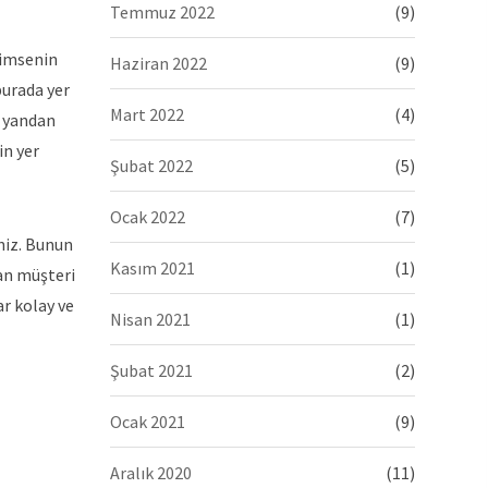
Temmuz 2022
(9)
kimsenin
Haziran 2022
(9)
burada yer
Mart 2022
(4)
r yandan
in yer
Şubat 2022
(5)
Ocak 2022
(7)
niz. Bunun
Kasım 2021
(1)
 an müşteri
r kolay ve
Nisan 2021
(1)
Şubat 2021
(2)
Ocak 2021
(9)
Aralık 2020
(11)