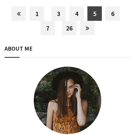
1
3
4
5
6
7
26
ABOUT ME