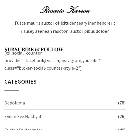
Fusce mauris auctor ollicituder teary iner hendrerit
risusey aeenean rauctor rauctor pibus doloer.
SUBSCRIBE & FOLLOW
[xs_social_counter
provider="facebook,twitter,instagram,youtube"
class="bloxer-social-counter-style-2"]
CATEGORIES
Depolama
(78)
Evden Eve Nakliyat
(26)
Faydalı Paylaşımlar
(48)