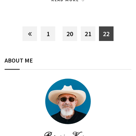
1
20
21
22
ABOUT ME