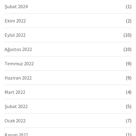
Şubat 2024
(1)
Ekim 2022
(2)
Eylül 2022
(10)
Ağustos 2022
(10)
Temmuz 2022
(9)
Haziran 2022
(9)
Mart 2022
(4)
Şubat 2022
(5)
Ocak 2022
(7)
Kasım 2021
(1)