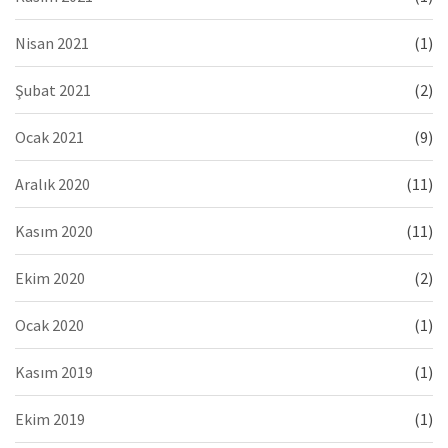
Nisan 2021
(1)
Şubat 2021
(2)
Ocak 2021
(9)
Aralık 2020
(11)
Kasım 2020
(11)
Ekim 2020
(2)
Ocak 2020
(1)
Kasım 2019
(1)
Ekim 2019
(1)