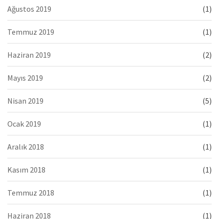
Ağustos 2019
(1)
Temmuz 2019
(1)
Haziran 2019
(2)
Mayıs 2019
(2)
Nisan 2019
(5)
Ocak 2019
(1)
Aralık 2018
(1)
Kasım 2018
(1)
Temmuz 2018
(1)
Haziran 2018
(1)